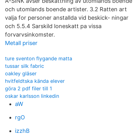
A-SINK avser beskattning av utomlands boende
och utomlands boende artister. 3.2 Ratten art
valja for personer anstallda vid beskick- ningar
och 5.5.4 Sarskild loneskatt pa vissa
forvarvsinkomster.
Metall priser
ture sventon flygande matta
tussar silk fabric
oakley gläser
hvitfeldtska kända elever
göra 2 pdf filer till 1
oskar karlsson linkedin
aW
rgO
izzhB