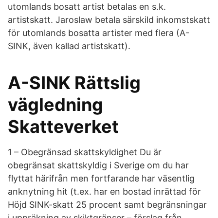
utomlands bosatt artist betalas en s.k.
artistskatt. Jaroslaw betala särskild inkomstskatt
för utomlands bosatta artister med flera (A-
SINK, även kallad artistskatt).
A-SINK Rättslig
vägledning
Skatteverket
1 – Obegränsad skattskyldighet Du är
obegränsat skattskyldig i Sverige om du har
flyttat härifrån men fortfarande har väsentlig
anknytning hit (t.ex. har en bostad inrättad för
Höjd SINK-skatt 25 procent samt begränsningar
i uppräkning av skiktgränser – förslag från