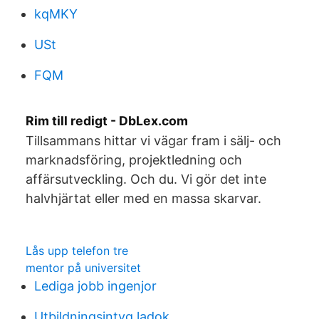
kqMKY
USt
FQM
Rim till redigt - DbLex.com
Tillsammans hittar vi vägar fram i sälj- och
marknadsföring, projektledning och
affärsutveckling. Och du. Vi gör det inte
halvhjärtat eller med en massa skarvar.
Lås upp telefon tre
mentor på universitet
Lediga jobb ingenjor
Utbildningsintyg ladok