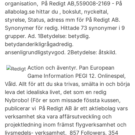
organisation, På Redigt AB,559008-2169 - På
allabolag.se hittar du , bokslut, nyckeltal,
styrelse, Status, adress mm för På Redigt AB.
Synonymer för redig. Hittade 73 synonymer i 9
grupper. Ad. 1Betydelse: betydlig.
betydanderikligrågadredig.
ansenligrundligstyvgod. 2Betydelse: åtskild.
Action och äventyr. Pan European
Game Information PEGI 12. Onlinespel,
Våld. Allt för att du ska trivas, smälta in och börja
leva det idealiska livet, det som en redig
Nybrobo! (För er som missade fössta kussen,
publicerar vi På Redigt AB är ett aktiebolag vars
verksamhet ska vara affärsutveckling och
projektledning inom främst flygverksamhet och
livsmedels- verksamhet, 857 Followers, 354