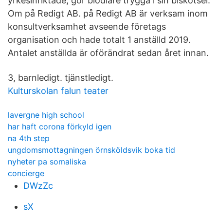
yrkesinriktade, gör biodlare trygga i sin biskötsel.
Om på Redigt AB. på Redigt AB är verksam inom
konsultverksamhet avseende företags
organisation och hade totalt 1 anställd 2019.
Antalet anställda är oförändrat sedan året innan.
3, barnledigt. tjänstledigt.
Kulturskolan falun teater
lavergne high school
har haft corona förkyld igen
na 4th step
ungdomsmottagningen örnsköldsvik boka tid
nyheter pa somaliska
concierge
DWzZc
sX