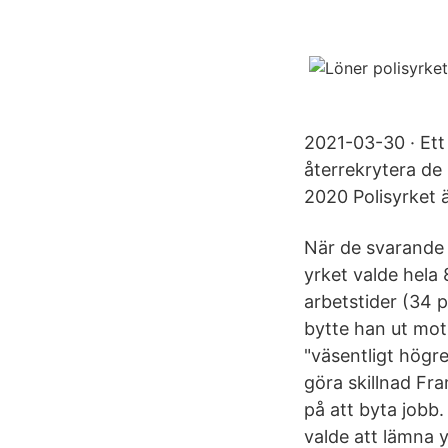
2021-03-30 · Ett 
återrekrytera de
2020 Polisyrket är
När de svarande o
yrket valde hela 
arbetstider (34 p
bytte han ut mot
"väsentligt högr
göra skillnad Fr
på att byta jobb.
valde att lämna 