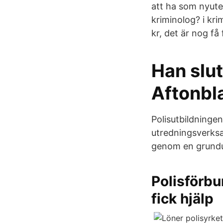
att ha som nyutex
kriminolog? i kri
kr, det är nog få 
Han slut
Aftonbl
Polisutbildninge
utredningsverks
genom en grundut
Polisförbu
fick hjälp