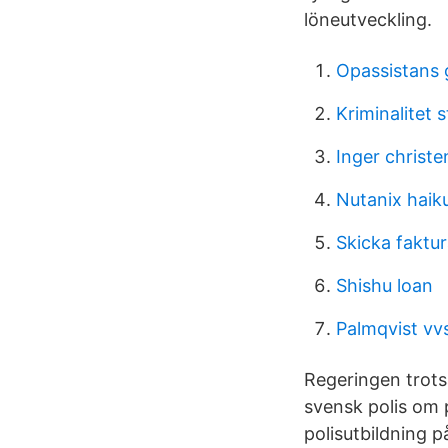
löneutveckling.
Opassistans 
Kriminalitet s
Inger christ
Nutanix haik
Skicka faktur
Shishu loan
Palmqvist vv
Regeringen trotsa
svensk polis om 
polisutbildning 