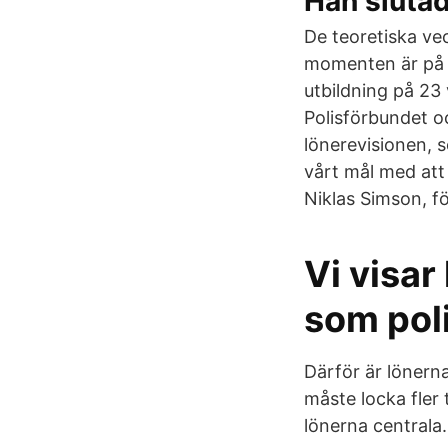
Han slutad
De teoretiska ve
momenten är på d
utbildning på 23 
Polisförbundet 
lönerevisionen, s
vårt mål med att
Niklas Simson, f
Vi visar
som pol
Därför är lönerna
måste locka fler 
lönerna centrala.