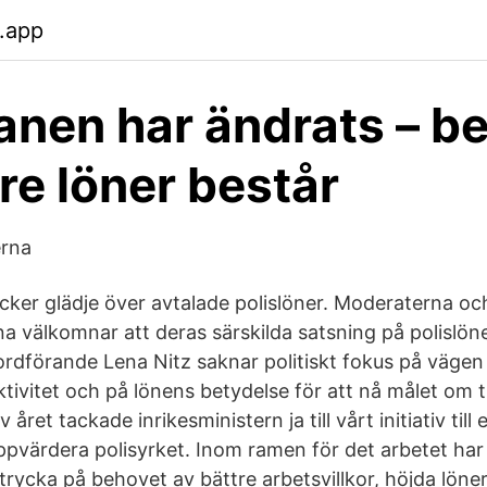
.app
anen har ändrats – b
re löner består
erna
cker glädje över avtalade polislöner. Moderaterna oc
a välkomnar att deras särskilda satsning på polislön
ordförande Lena Nitz saknar politiskt fokus på vägen 
ktivitet och på lönens betydelse för att nå målet om t
v året tackade inrikesministern ja till vårt initiativ till 
uppvärdera polisyrket. Inom ramen för det arbetet har
trycka på behovet av bättre arbetsvillkor, höjda löne