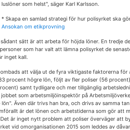
luslöner som helst", säger Karl Karlsson.
* Skapa en samlad strategi för hur polisyrket ska gör
Ansokan om etikprovning
sådant sätt är att arbeta för höjda löner. En tredje de
 personer som har valt att lämna polisyrket de senast
 inget kall.
mbads att välja ut de fyra viktigaste faktorerna för at
83 procent högre lön, följt av fler poliser (56 procent)
rocent) samt tydligare och mer tillgänglig arbetsledn
 jobbet som arbetsmiljöinspektör på Arbetsmiljöverk
e lön". Även där trivs han bra, och drivs av samma ta
amförallt är det lönen och arbetstiderna som gör att
 Det är inget nytt problem att poliser överväger att 
yrket vid omorganisationen 2015 som leddes av dåva