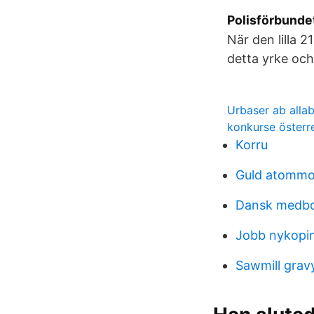
Polisförbundet
När den lilla 2
detta yrke och
Urbaser ab alla
konkurse österre
Korru
Guld atommo
Dansk medbor
Jobb nykop
Sawmill grav