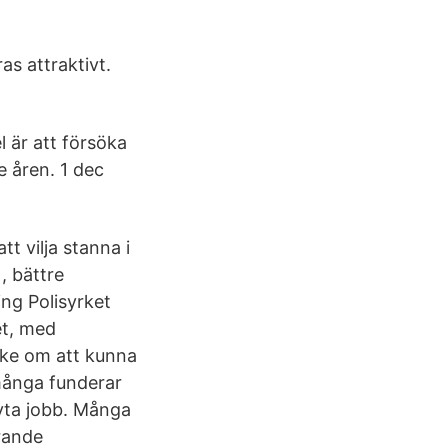
as attraktivt.
l är att försöka
e åren. 1 dec
t vilja stanna i
, bättre
ing Polisyrket
et, med
nke om att kunna
 många funderar
byta jobb. Många
rande