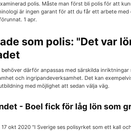
aminerad polis. Måste man först bli polis för att kun
minologi är ingen garant för att du får ett arbete med
förunnat. 1 apr.
ade som polis: "Det var l
adet
n behöver därför anpassas med särskilda inriktningar
amhet och ingripandeverksamhet. Det kan exempelv
bildning med möjlighet att sedan välja väg.
ndet - Boel fick för låg lön som 
17 okt 2020 "I Sverige ses polisyrket som ett kall oc