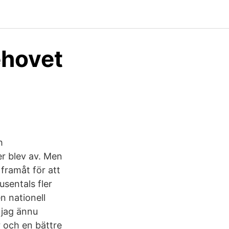
ehovet
h
er blev av. Men
framåt för att
usentals fler
en nationell
 jag ännu
r och en bättre