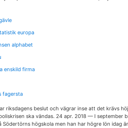
gävle
tatistik europa
ensen alphabet
u
a enskild firma
s fagersta
r riksdagens beslut och vägrar inse att det krävs höj
poliskrisen ska vändas. 24 apr. 2018 — I september b
på Södertörns högskola men han har högre lön idag