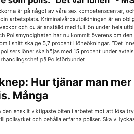
e som polis: "Det var lönen" - M
ckorna är på något av våra sex kompetenscenter, och
in arbetsplats. Kriminalvårdsutbildningen är en obli
veckor och du är anställd med full lön under hela utbi
och Polismyndigheten har nu kommit överens om den
om i snitt ska ge 5,7 procent i löneökningar. ”Det inne
 polisers löner ska höjas med 15 procent under avtals
örhandlingschef på Polisförbundet.
 knep: Hur tjänar man me
is. Många
 den enskilt viktigaste biten i arbetet mot att lösa tr
till polisyrket och behålla erfarna poliser. Ska vi lyck