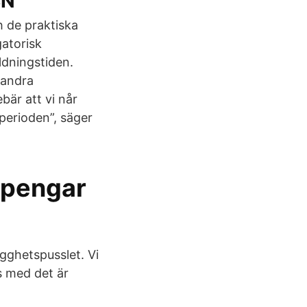
SN
 de praktiska
gatorisk
ldningstiden.
 andra
bär att vi når
perioden”, säger
r pengar
ygghetspusslet. Vi
as med det är