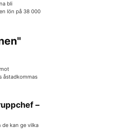
na bli
 en lön på 38 000
önen"
 mot
is åstadkommas
gruppchef –
h de kan ge vilka