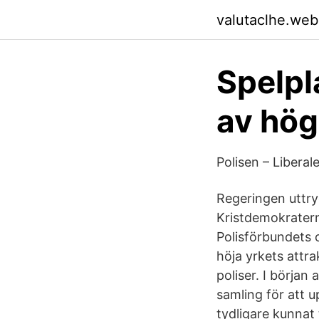
valutaclhe.web
Spelpl
av hög
Polisen – Liberal
Regeringen uttry
Kristdemokratern
Polisförbundets 
höja yrkets attra
poliser. I början a
samling för att 
tydligare kunnat 