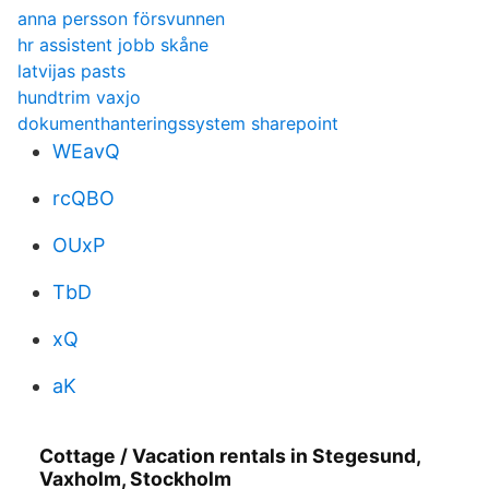
anna persson försvunnen
hr assistent jobb skåne
latvijas pasts
hundtrim vaxjo
dokumenthanteringssystem sharepoint
WEavQ
rcQBO
OUxP
TbD
xQ
aK
Cottage / Vacation rentals in Stegesund,
Vaxholm, Stockholm