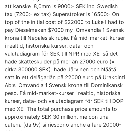
att kanske 8,0mm is 9000:- SEK incl Swedish
tax (7200:- ex tax) Superstroker is 16500:- On
top of the initial cost of $22000 to Luke I had to
pay Dieselmeken $7000 my Omvandla 1 Svensk
krona till Nepalesisk rupie. Få mid-market-kurser
i realtid, historiska kurser, data- och
valutadiagram för SEK till NPR med XE så det
hade skatteskulder på mer än 27000 euro (=
cirka 300000 SEK). hade Järvinen och Näätä
satt in ett delägarlån på 22000 euro på Urakointi
Ab:s Omvandla 1 Svensk krona till Dominikansk
peso. Få mid-market-kurser i realtid, historiska
kurser, data- och valutadiagram för SEK till DOP
med XE The total purchase price amounts to
approximately SEK 30 million. me con una
catena (da 9v) si riescono anche a fare 20000-